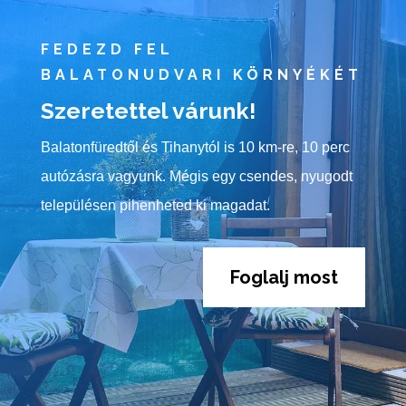
FEDEZD FEL
BALATONUDVARI KÖRNYÉKÉT
Szeretettel várunk!
Balatonfüredtől és Tihanytól is 10 km-re, 10 perc
autózásra vagyunk. Mégis egy csendes, nyugodt
településen pihenheted ki magadat.
Foglalj most