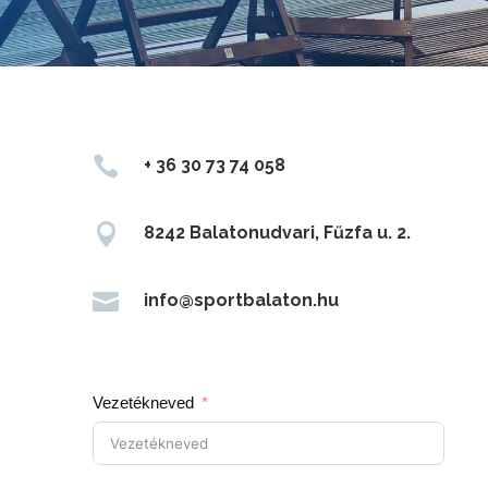

+ 36 30 73 74 058

8242 Balatonudvari, Fűzfa u. 2.

info@sportbalaton.hu
Vezetékneved