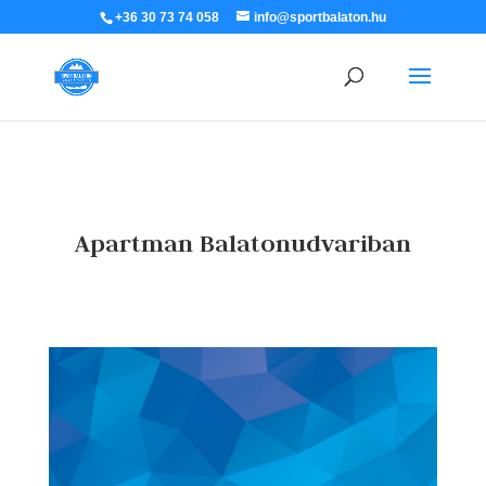
+36 30 73 74 058
info@sportbalaton.hu
Apartman Balatonudvariban